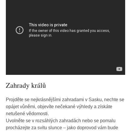
Zahrady králů
Projděte se nejkrásnějšími zahradami v Sasku, nechte se
opájet vůněmi, objevíte nečekané výhledy a získáte
netušené vědomosti.
Uvolněte se v rozsáhlých zahradách nebo se pomalu
procházejte za svitu slunce – jako doprovod vám bude