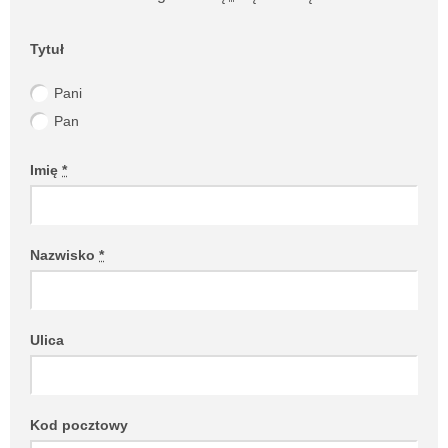
Website (Please leave empty!)
Tytuł
Pani
Pan
Imię
*
Nazwisko
*
Ulica
Kod pocztowy