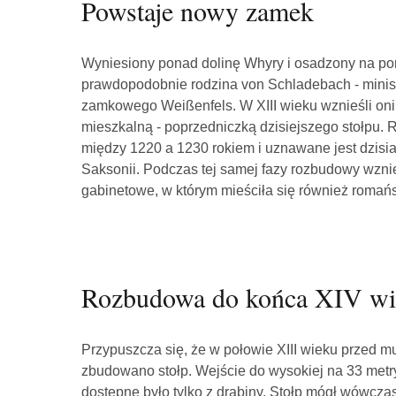
Powstaje nowy zamek
Wyniesiony ponad dolinę Whyry i osadzony na po
prawdopodobnie rodzina von Schladebach - minis
zamkowego Weißenfels. W XIII wieku wznieśli oni
mieszkalną - poprzedniczką dzisiejszego stołpu. 
między 1220 a 1230 rokiem i uznawane jest dzisia
Saksonii. Podczas tej samej fazy rozbudowy wzni
gabinetowe, w którym mieściła się również romańs
Rozbudowa do końca XIV w
Przypuszcza się, że w połowie XIII wieku przed 
zbudowano stołp. Wejście do wysokiej na 33 metr
dostępne było tylko z drabiny. Stołp mógł wówczas 