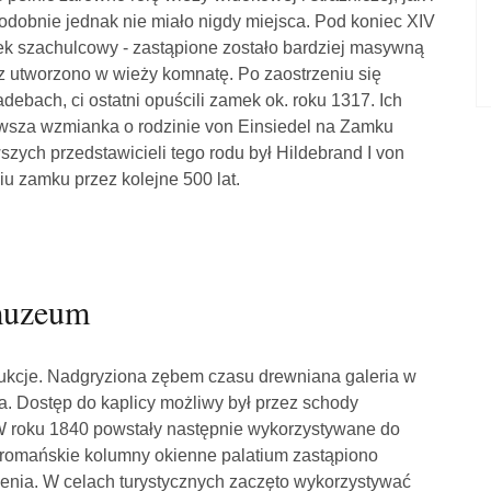
odobnie jednak nie miało nigdy miejsca. Pod koniec XIV
nek szachulcowy - zastąpione zostało bardziej masywną
 utworzono w wieży komnatę. Po zaostrzeniu się
debach, ci ostatni opuścili zamek ok. roku 1317. Ich
erwsza wzmianka o rodzinie von Einsiedel na Zamku
zych przedstawicieli tego rodu był Hildebrand I von
iu zamku przez kolejne 500 lat.
 muzeum
trukcje. Nadgryziona zębem czasu drewniana galeria w
a. Dostęp do kaplicy możliwy był przez schody
 W roku 1840 powstały następnie wykorzystywane do
e romańskie kolumny okienne palatium zastąpiono
enia. W celach turystycznych zaczęto wykorzystywać