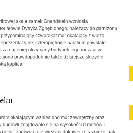
rfirowej skale zamek Gnandstein wzniosła
teriałowie Dytryka Zgnębionego, należący do garnizonu
 przypominający czworokąt mur okalający z wieżą
Reprezentacyjne, czteropiętrowe palatium powstało
j za najlepiej utrzymany budynek tego rodzaju w
esiono prawdopodobnie także dzisiejsze skrzydło
ka kaplica.
ieku
murem okalającym wzniesiono mur zewnętrzny oraz
y budowli znajdowało się na wysokości 8 metrów i
pełnić zarówno rolę wieży widokowej i strażniczej, jak i