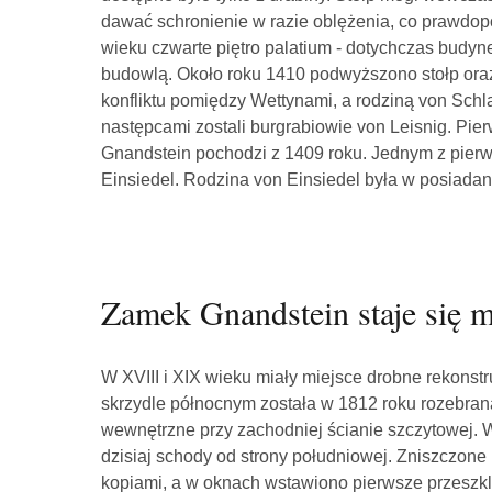
dawać schronienie w razie oblężenia, co prawdop
wieku czwarte piętro palatium - dotychczas budy
budowlą. Około roku 1410 podwyższono stołp oraz
konfliktu pomiędzy Wettynami, a rodziną von Schla
następcami zostali burgrabiowie von Leisnig. Pi
Gnandstein pochodzi z 1409 roku. Jednym z pierws
Einsiedel. Rodzina von Einsiedel była w posiadan
Zamek Gnandstein staje się
W XVIII i XIX wieku miały miejsce drobne rekons
skrzydle północnym została w 1812 roku rozebran
wewnętrzne przy zachodniej ścianie szczytowej.
dzisiaj schody od strony południowej. Zniszczon
kopiami, a w oknach wstawiono pierwsze przeszkl